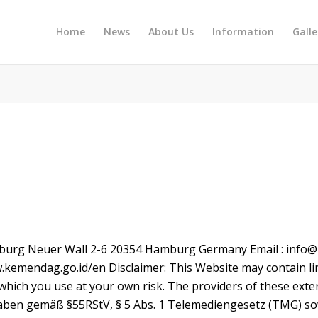
Home
News
About Us
Information
Galle
burg Neuer Wall 2-6 20354 Hamburg Germany Email : info@
w.kemendag.go.id/en
Disclaimer: This Website may contain li
which you use at your own risk. The providers of these exter
gaben gemäß §55RStV, § 5 Abs. 1 Telemediengesetz (TMG) sow