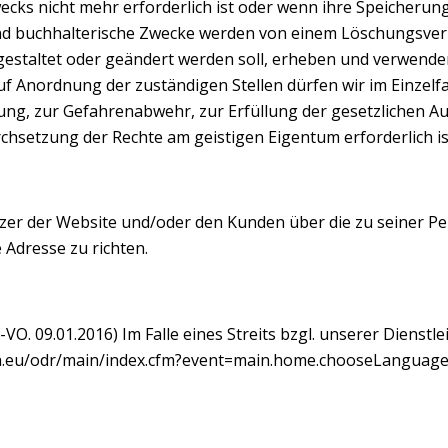
ecks nicht mehr erforderlich ist oder wenn ihre Speicheru
nd buchhalterische Zwecke werden von einem Löschungsverl
usgestaltet oder geändert werden soll, erheben und verwen
 Auf Anordnung der zuständigen Stellen dürfen wir im Einzel
olgung, zur Gefahrenabwehr, zur Erfüllung der gesetzliche
chsetzung der Rechte am geistigen Eigentum erforderlich is
tzer der Website und/oder den Kunden über die zu seiner Pe
Adresse zu richten.
O. 09.01.2016) Im Falle eines Streits bzgl. unserer Dienstl
pa.eu/odr/main/index.cfm?event=main.home.chooseLanguag